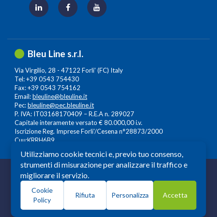
Bleu Line s.r.l.
Via Virgilio, 28 - 47122 Forli’ (FC) Italy
Tel: +39 0543 754430
Fax: +39 0543 754162
Email:
bleuline@bleuline.it
Pec:
bleuline@pec.bleuline.it
P. IVA: IT03168170409 – R.E.A n. 289027
Capitale interamente versato € 80.000,00 i.v.
Iscrizione Reg. Imprese Forli’/Cesena n°28873/2000
Cuu:KRRH6B9
Utilizziamo cookie tecnici e, previo tuo consenso,
strumenti di misurazione per analizzare il traffico e
© 2026 Copyright: Bleuline s.r.l. - All Rights Reserved
migliorare il servizio.
Società a Socio Unico soggetta alla Direzione e
Cookie
Coordinamento di
Leonardo Lifescience Group S.p.A.
,
Rifiuta
Personalizza
Accetta
Policy
Milano, Amedeo d'Aosta n. 13 20129 Milano. P.iva -
c.f.13559930964