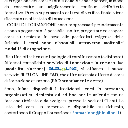
di erogazione dei corsi e forniti dalle Aziende Sponsor, in modo
da consentire un miglioramento continuo dell’offerta
formativa. Previo superamento del test di verifica finale, viene
rilasciato un attestato di formazione.
I CORSI DI FORMAZIONE sono programmati periodicamente
e sono a pagamento; è possibile, inoltre, progettare ed erogare
corsi su richiesta, in base alle particolari esigenze delle
Aziende.
I corsi sono disponibili attraverso molteplici
modalità di erogazione.
Bleu Line offre ben due tipologie di corsi in remoto (a distanza).
All’ormai consolidato
servizio di formazione in remoto live
(modalità sincrona)
, si affianca il nuovo
servizio
BLEU ON LINE FAD
, che offre un’ampia offerta di corsi
di formazione asincrona
(FAD propriamente detta)
.
Sono, infine, disponibili i tradizionali
corsi in presenza,
organizzati su richiesta ed ad hoc per le aziende
che ne
facciano richiesta e da svolgersi presso le sedi dei Clienti. La
lista dei corsi in presenza è disponibile su richiesta,
contattando il Gruppo Formazione (
formazione@bleuline.it
).