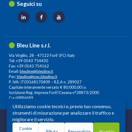
Seguici su
Bleu Line s.r.l.
Via Virgilio, 28 - 47122 Forli’ (FC) Italy
Tel: +39 0543 754430
Fax: +39 0543 754162
Email:
bleuline@bleuline.it
Pec:
bleuline@pec.bleuline.it
P. IVA: IT03168170409 – R.E.A n. 289027
Capitale interamente versato € 80.000,00 i.v.
Iscrizione Reg. Imprese Forli’/Cesena n°28873/2000
Cuu:KRRH6B9
Utilizziamo cookie tecnici e, previo tuo consenso,
strumenti di misurazione per analizzare il traffico e
© 2026 Copyright: Bleuline s.r.l. - All Rights Reserved
migliorare il servizio.
Società a Socio Unico soggetta alla Direzione e
Cookie
Coordinamento di
Leonardo Lifescience Group S.p.A.
,
Rifiuta
Personalizza
Accetta