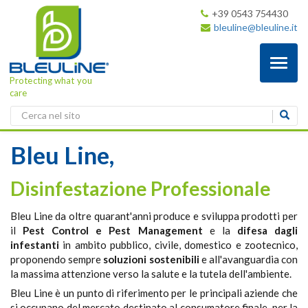
+39 0543 754430
bleuline@bleuline.it
Toggl
naviga
Protecting what you
care
Bleu Line,
Disinfestazione Professionale
Bleu Line da oltre quarant'anni produce e sviluppa prodotti per
il
Pest Control e Pest Management
e la
difesa dagli
infestanti
in ambito pubblico, civile, domestico e zootecnico,
proponendo sempre
soluzioni sostenibili
e all'avanguardia con
la massima attenzione verso la salute e la tutela dell'ambiente.
Bleu Line è un punto di riferimento per le principali aziende che
si occupano del mercato destinato al consumatore finale, per la