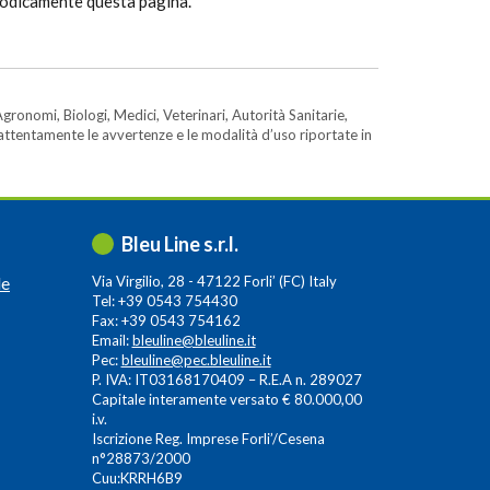
riodicamente questa pagina.
gronomi, Biologi, Medici, Veterinari, Autorità Sanitarie,
e attentamente le avvertenze e le modalità d’uso riportate in
Bleu Line s.r.l.
le
Via Virgilio, 28 - 47122 Forli’ (FC) Italy
Tel: +39 0543 754430
Fax: +39 0543 754162
Email:
bleuline@bleuline.it
Pec:
bleuline@pec.bleuline.it
P. IVA: IT03168170409 – R.E.A n. 289027
Capitale interamente versato € 80.000,00
i.v.
Iscrizione Reg. Imprese Forli’/Cesena
n°28873/2000
Cuu:KRRH6B9