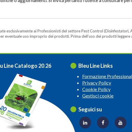
ifiche o aggiornamenti. Si invita pertanto l’utente a consultare pe
te esclusivamente ai Professionisti del settore Pest Control (Disinfestatori, A
ità per eventuale uso improprio dei prodotti. Prima dell’uso dei prodotti legger
u Line Catalogo 20
.
26
Bleu Line Links
Formazione Professiona
Privacy Policy
Cookie Policy
Gestisci cookie
Seguici su