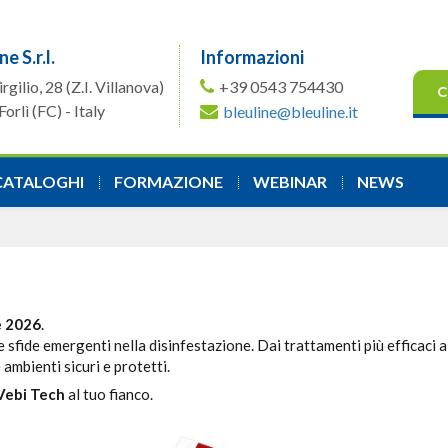
ne S.r.l.
Informazioni
irgilio, 28
(Z.I. Villanova)
+39 0543 754430
C
orlì (FC) - Italy
bleuline@bleuline.it
CATALOGHI
FORMAZIONE
WEBINAR
NEWS
e 2026
.
 sfide emergenti nella disinfestazione. Dai trattamenti più efficaci a
ambienti sicuri e protetti.
Vebi Tech
al tuo fianco.