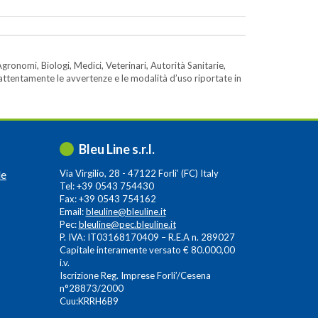
gronomi, Biologi, Medici, Veterinari, Autorità Sanitarie,
e attentamente le avvertenze e le modalità d’uso riportate in
Bleu Line s.r.l.
le
Via Virgilio, 28 - 47122 Forli’ (FC) Italy
Tel: +39 0543 754430
Fax: +39 0543 754162
Email:
bleuline@bleuline.it
Pec:
bleuline@pec.bleuline.it
P. IVA: IT03168170409 – R.E.A n. 289027
Capitale interamente versato € 80.000,00
i.v.
Iscrizione Reg. Imprese Forli’/Cesena
n°28873/2000
Cuu:KRRH6B9