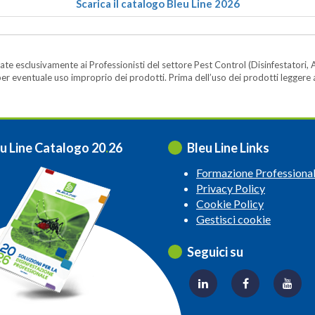
Scarica il catalogo Bleu Line 2026
te esclusivamente ai Professionisti del settore Pest Control (Disinfestatori, A
ità per eventuale uso improprio dei prodotti. Prima dell’uso dei prodotti legger
u Line Catalogo 20
.
26
Bleu Line Links
Formazione Professiona
Privacy Policy
Cookie Policy
Gestisci cookie
Seguici su