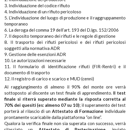
3. Individuazione del codice rifiuto
4. Individuazione di un rifiuto pericoloso
5. L’individuazione del luogo di produzione e il raggruppamento
temporaneo
6. La deroga del comma 19 dell’art. 193 del D.lgs. 152/2006
7. Il deposito temporaneo dei rifiuti e le regole di gestione
8. Il trasporto dei rifiuti pericolosi e dei rifiuti pericolosi
soggetti alla normativa ADR
9. Gestione delle esenzioni ADR
10. Le autorizzazioni necessarie
11. Il formulario di identificazione rifiuti (FIR-Rentri) e il
documento di trasporto
12. Il registro di carico e scarico e MUD (cenni)
Al raggiungimento di almeno il 90% del monte ore verrà
sottoposto al discente un test finale di apprendimento.
Il test
finale si riterrà superato mediante la risposta corretta al
70% dei quesiti (es: almeno 07 su 10)
; il superamento del test
porterà al rilascio di un
Attestato di Formazione
individuale
prontamente scaricabile dalla piattaforma “on line”.
Qualora la verifica finale non sia superata con successo, verrà
rilasciato un
Attestato di Partecipazione
, inviato