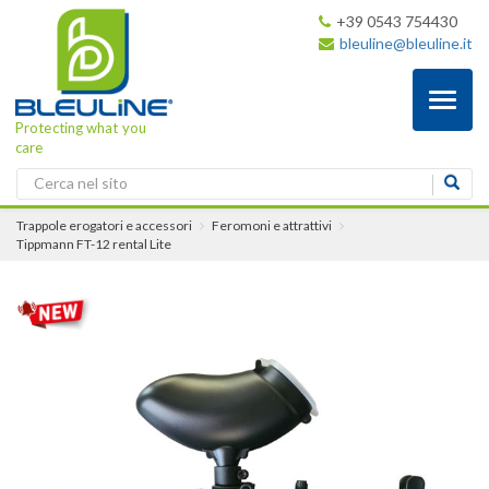
+39 0543 754430
bleuline@bleuline.it
Toggl
naviga
Protecting what you
care
Trappole erogatori e accessori
Feromoni e attrattivi
Tippmann FT-12 rental Lite