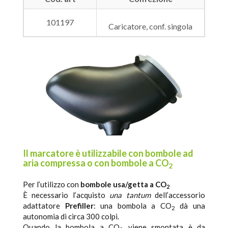
101197
Caricatore, conf. singola
Il marcatore è utilizzabile con bombole ad
aria compressa o con bombole a CO
2
Per l’utilizzo con
bombole usa/getta a CO
2
È necessario l’acquisto
una tantum
dell’accessorio
adattatore
Prefiller
: una bombola a CO
dà una
2
autonomia di circa 300 colpi.
Quando la bombola a CO
viene smontata è da