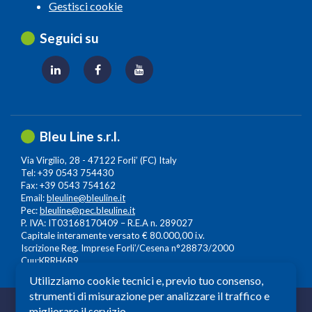
Gestisci cookie
Seguici su
Bleu Line s.r.l.
Via Virgilio, 28 - 47122 Forli’ (FC) Italy
Tel: +39 0543 754430
Fax: +39 0543 754162
Email:
bleuline@bleuline.it
Pec:
bleuline@pec.bleuline.it
P. IVA: IT03168170409 – R.E.A n. 289027
Capitale interamente versato € 80.000,00 i.v.
Iscrizione Reg. Imprese Forli’/Cesena n°28873/2000
Cuu:KRRH6B9
Utilizziamo cookie tecnici e, previo tuo consenso,
strumenti di misurazione per analizzare il traffico e
© 2026 Copyright: Bleuline s.r.l. - All Rights Reserved
migliorare il servizio.