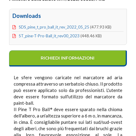
Downloads
SDS_pine_t_pro_ball_it_rev_2022_05_25
(477.93 KB)
ST_pine-T-Pro-Ball_it_rev00_2023
(448.46 KB)
RICHIEDI INFORMAZIONI
Le sfere vengono caricate nel marcatore ad aria
compressa attraverso un serbatoio chiuso. Il prodotto
può essere applicato solo da professionisti. L'utente
deve essere formato sull'utilizzo del marcatore da
paint-ball.
Il Pine T Pro Ball
deve essere sparato nella chioma
®
dell'albero, a un'altezza superiore a 6 m o, in mancanza,
in cima. È consigliabile puntare sui lati sud/sud-ovest
degli alberi, che sono più frequentati dai bruchi grazie
alla loro favorevole esposizione al sole. La