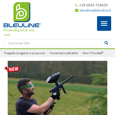
+39 0543 754430
bleuline@bleuline.it
Toggl
naviga
Protecting what you
care
Trappole erogatori e accessori
Feromoni e attrattivi
Pine T Pro Ball
®