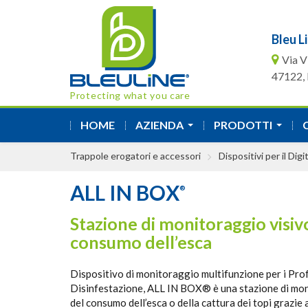
Bleu Li
Via V
47122, F
Protecting what you care
HOME
AZIENDA
PRODOTTI
...
...
Trappole erogatori e accessori
Dispositivi per il Di
ALL IN BOX
®
Stazione di monitoraggio visiv
consumo dell’esca
Dispositivo di monitoraggio multifunzione per i Prof
Disinfestazione, ALL IN BOX® è una stazione di mon
del consumo dell’esca o della cattura dei topi grazie 