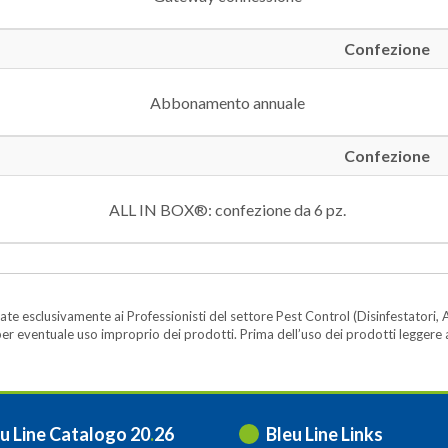
Confezione
Abbonamento annuale
Confezione
ALL IN BOX®: confezione da 6 pz.
te esclusivamente ai Professionisti del settore Pest Control (Disinfestatori, A
ità per eventuale uso improprio dei prodotti. Prima dell’uso dei prodotti legger
u Line Catalogo 20
.
26
Bleu Line Links