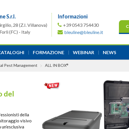
ne S.r.l.
Informazioni
irgilio, 28
(Z.I. Villanova)
+39 0543 754430
C
orlì (FC) - Italy
bleuline@bleuline.it
CATALOGHI
FORMAZIONE
WEBINAR
NEWS
gital Pest Management
ALL IN BOX
®
o del
essionisti della
itoraggio visivo
a un’esclusiva