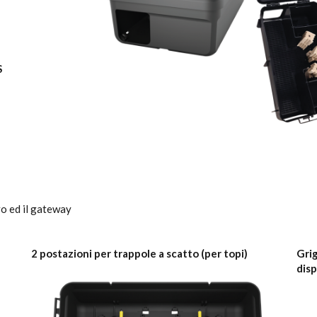
S
vo ed il gateway
2 postazioni per trappole a scatto (per topi)
Gri
disp