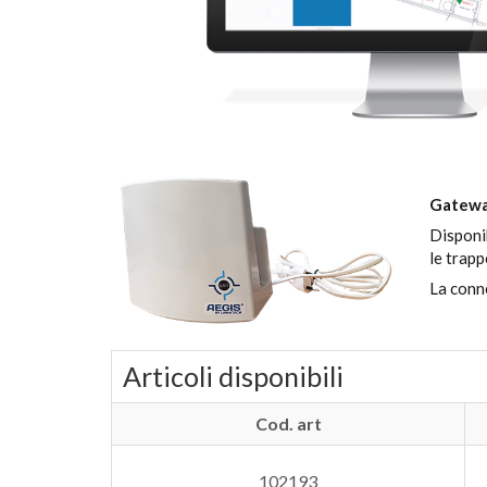
Gatewa
Disponi
le trapp
La conne
Articoli disponibili
Cod. art
102193