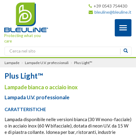
+39 0543 754430
bleuline@bleuline.it
Toggl
naviga
Protecting what you
care
Lampade
Lampade U.V. professionali
Plus Light™
Plus Light™
Lampade bianca o acciaio inox
Lampada U.V. professionale
CARATTERISTICHE
Lampada disponibile nelle versioni bianca (30 W mono-facciale)
o in acciaio inox (60 W bifacciale), dotata di neon U.V. da 15 W
e di piastra collante. Idonea per bar, ristoranti, industrie