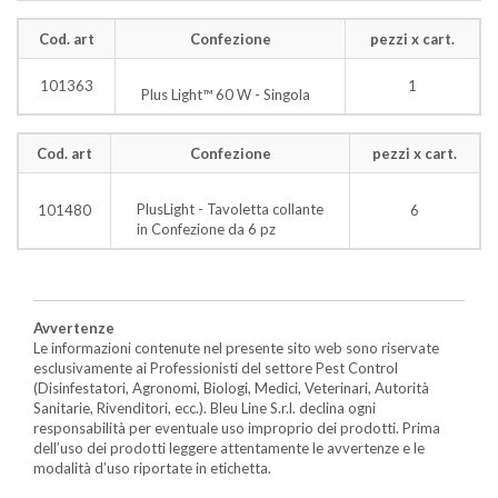
Cod. art
Confezione
pezzi x cart.
101363
1
Plus Light™ 60 W - Singola
Cod. art
Confezione
pezzi x cart.
PlusLight - Tavoletta collante
101480
6
in Confezione da 6 pz
Avvertenze
Le informazioni contenute nel presente sito web sono riservate
esclusivamente ai Professionisti del settore Pest Control
(Disinfestatori, Agronomi, Biologi, Medici, Veterinari, Autorità
Sanitarie, Rivenditori, ecc.). Bleu Line S.r.l. declina ogni
responsabilità per eventuale uso improprio dei prodotti. Prima
dell’uso dei prodotti leggere attentamente le avvertenze e le
modalità d’uso riportate in etichetta.