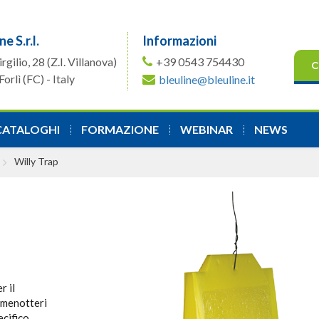
ne S.r.l.
Informazioni
irgilio, 28
(Z.I. Villanova)
+39 0543 754430
C
orlì (FC) - Italy
bleuline@bleuline.it
CATALOGHI
FORMAZIONE
WEBINAR
NEWS
Willy Trap
r il
 Imenotteri
cifico.