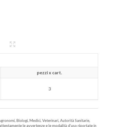
pezzi x cart.
3
gronomi, Biologi, Medici, Veterinari, Autorità Sanitarie,
e attentamente le avvertenze e le modalità d’uso riportate in