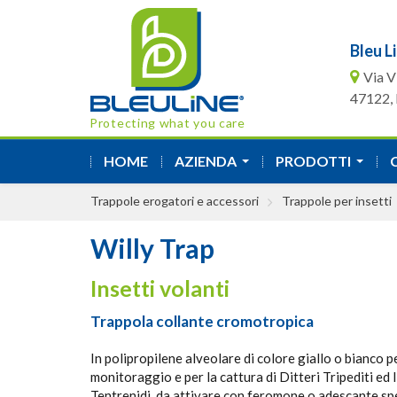
Bleu Li
Via V
47122, F
Protecting what you care
HOME
AZIENDA
PRODOTTI
...
...
Trappole erogatori e accessori
Trappole per insetti
Willy Trap
Insetti volanti
Trappola collante cromotropica
In polipropilene alveolare di colore giallo o bianco pe
monitoraggio e per la cattura di Ditteri Tripediti ed
Tentrenidi, da attivare con feromone o adescante spe