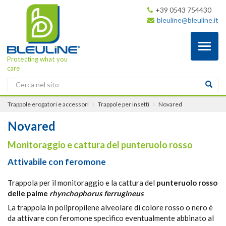
+39 0543 754430
bleuline@bleuline.it
Toggl
naviga
Protecting what you
care
Trappole erogatori e accessori
Trappole per insetti
Novared
Novared
Monitoraggio e cattura del punteruolo rosso
Attivabile con feromone
Trappola per il monitoraggio e la cattura del
punteruolo rosso
delle palme
rhynchophorus ferrugineus
La trappola in polipropilene alveolare di colore rosso o nero è
da attivare con feromone specifico eventualmente abbinato al