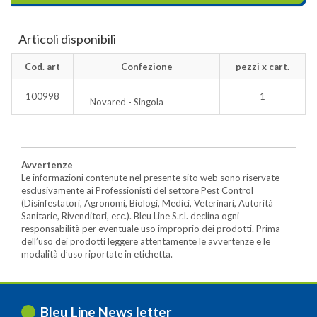
Articoli disponibili
Cod. art
Confezione
pezzi x cart.
100998
1
Novared - Singola
Avvertenze
Le informazioni contenute nel presente sito web sono riservate
esclusivamente ai Professionisti del settore Pest Control
(Disinfestatori, Agronomi, Biologi, Medici, Veterinari, Autorità
Sanitarie, Rivenditori, ecc.). Bleu Line S.r.l. declina ogni
responsabilità per eventuale uso improprio dei prodotti. Prima
dell’uso dei prodotti leggere attentamente le avvertenze e le
modalità d’uso riportate in etichetta.
Bleu Line News letter