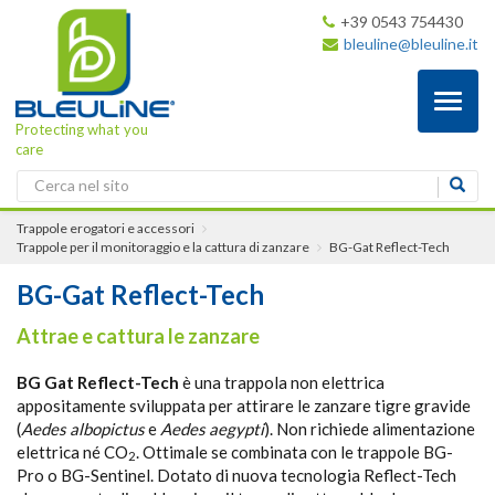
+39 0543 754430
bleuline@bleuline.it
Toggl
naviga
Protecting what you
care
Trappole erogatori e accessori
Trappole per il monitoraggio e la cattura di zanzare
BG-Gat Reflect-Tech
BG-Gat Reflect-Tech
Attrae e cattura le zanzare
BG Gat Reflect-Tech
è una trappola non elettrica
appositamente sviluppata per attirare le zanzare tigre gravide
(
Aedes albopictus
e
Aedes aegypti
). Non richiede alimentazione
elettrica né CO
. Ottimale se combinata con le trappole BG-
2
Pro o BG-Sentinel. Dotato di nuova tecnologia Reflect-Tech