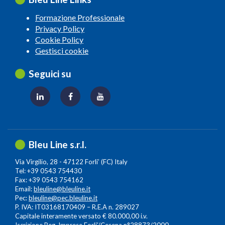
Formazione Professionale
Privacy Policy
Cookie Policy
Gestisci cookie
Seguici su
Bleu Line s.r.l.
Via Virgilio, 28 - 47122 Forli’ (FC) Italy
Tel: +39 0543 754430
Fax: +39 0543 754162
Email:
bleuline@bleuline.it
Pec:
bleuline@pec.bleuline.it
P. IVA: IT03168170409 – R.E.A n. 289027
Capitale interamente versato € 80.000,00 i.v.
Iscrizione Reg. Imprese Forli’/Cesena n°28873/2000