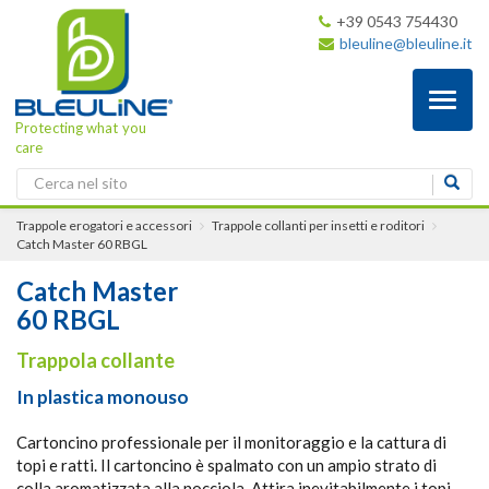
+39 0543 754430
bleuline@bleuline.it
Toggl
naviga
Protecting what you
care
Trappole erogatori e accessori
Trappole collanti per insetti e roditori
Catch Master
60 RBGL
Catch Master
60 RBGL
Trappola collante
In plastica monouso
Cartoncino professionale per il monitoraggio e la cattura di
topi e ratti. Il cartoncino è spalmato con un ampio strato di
colla aromatizzata alla nocciola. Attira inevitabilmente i topi