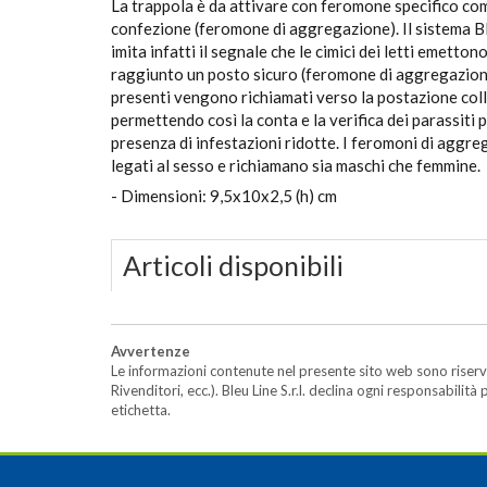
La trappola è da attivare con feromone specifico co
confezione (feromone di aggregazione). Il sistema 
imita infatti il segnale che le cimici dei letti emetton
raggiunto un posto sicuro (feromone di aggregazione
presenti vengono richiamati verso la postazione col
permettendo così la conta e la verifica dei parassiti 
presenza di infestazioni ridotte. I feromoni di aggr
legati al sesso e richiamano sia maschi che femmine.
- Dimensioni: 9,5x10x2,5 (h) cm
Articoli disponibili
Avvertenze
Le informazioni contenute nel presente sito web sono riserva
Rivenditori, ecc.). Bleu Line S.r.l. declina ogni responsabil
etichetta.