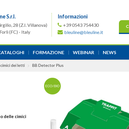
ne S.r.l.
Informazioni
irgilio, 28
(Z.I. Villanova)
+39 0543 754430
C
orlì (FC) - Italy
bleuline@bleuline.it
CATALOGHI
FORMAZIONE
WEBINAR
NEWS
cimici dei letti
BB Detector Plus
o delle cimici