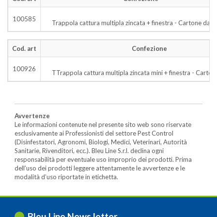
100585
Trappola cattura multipla zincata + finestra - Cartone da 1
Cod. art
Confezione
100926
TTrappola cattura multipla zincata mini + finestra - Carton
Avvertenze
Le informazioni contenute nel presente sito web sono riservate
esclusivamente ai Professionisti del settore Pest Control
(Disinfestatori, Agronomi, Biologi, Medici, Veterinari, Autorità
Sanitarie, Rivenditori, ecc.). Bleu Line S.r.l. declina ogni
responsabilità per eventuale uso improprio dei prodotti. Prima
dell’uso dei prodotti leggere attentamente le avvertenze e le
modalità d’uso riportate in etichetta.
Bleu Line News letter