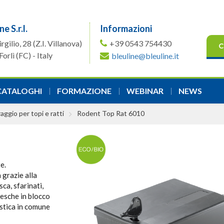
ne S.r.l.
Informazioni
irgilio, 28
(Z.I. Villanova)
+39 0543 754430
C
orlì (FC) - Italy
bleuline@bleuline.it
CATALOGHI
FORMAZIONE
WEBINAR
NEWS
aggio per topi e ratti
Rodent Top Rat 6010
e.
 grazie alla
sca, sfarinati,
e esche in blocco
astica in comune