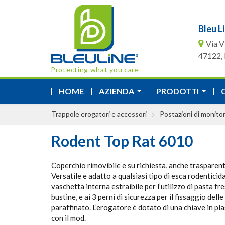
Bleu Li
Via V
47122, F
Protecting what you care
HOME
AZIENDA
PRODOTTI
...
...
Trappole erogatori e accessori
Postazioni di monitor
Rodent Top Rat 6010
Coperchio rimovibile e su richiesta, anche trasparent
Versatile e adatto a qualsiasi tipo di esca rodenticida
vaschetta interna estraibile per l’utilizzo di pasta fre
bustine, e ai 3 perni di sicurezza per il fissaggio dell
paraffinato. L’erogatore è dotato di una chiave in pl
con il mod.