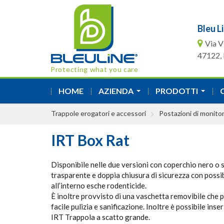
Bleu Li
Via V
47122, F
Protecting what you care
HOME
AZIENDA
PRODOTTI
...
...
Trappole erogatori e accessori
Postazioni di monitor
IRT Box Rat
Disponibile nelle due versioni con coperchio nero o 
trasparente e doppia chiusura di sicurezza con possibi
all’interno esche rodenticide.
È inoltre provvisto di una vaschetta removibile che
facile pulizia e sanificazione. Inoltre è possibile inser
IRT Trappola a scatto grande.