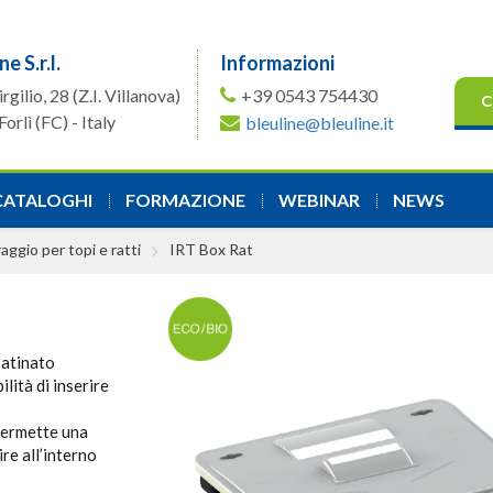
ne S.r.l.
Informazioni
irgilio, 28
(Z.I. Villanova)
+39 0543 754430
C
orlì (FC) - Italy
bleuline@bleuline.it
CATALOGHI
FORMAZIONE
WEBINAR
NEWS
aggio per topi e ratti
IRT Box Rat
satinato
lità di inserire
 permette una
ire all’interno