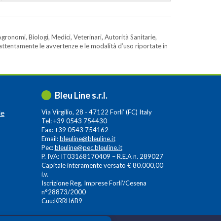
gronomi, Biologi, Medici, Veterinari, Autorità Sanitarie,
e attentamente le avvertenze e le modalità d’uso riportate in
Bleu Line s.r.l.
le
Via Virgilio, 28 - 47122 Forli’ (FC) Italy
Tel: +39 0543 754430
Fax: +39 0543 754162
Email:
bleuline@bleuline.it
Pec:
bleuline@pec.bleuline.it
P. IVA: IT03168170409 – R.E.A n. 289027
Capitale interamente versato € 80.000,00
i.v.
Iscrizione Reg. Imprese Forli’/Cesena
n°28873/2000
Cuu:KRRH6B9