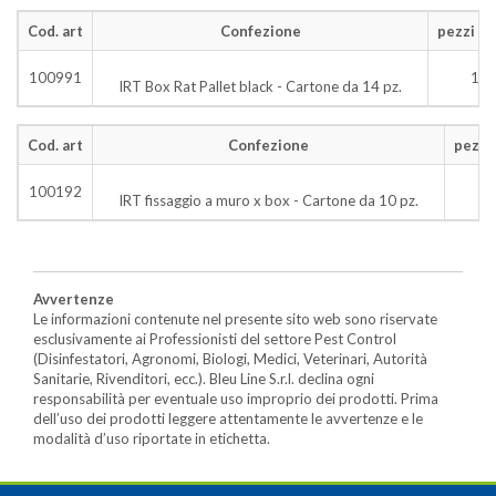
Cod. art
Confezione
pezzi x c
100991
14
IRT Box Rat Pallet black - Cartone da 14 pz.
Cod. art
Confezione
pezzi 
100192
1
IRT fissaggio a muro x box - Cartone da 10 pz.
Avvertenze
Le informazioni contenute nel presente sito web sono riservate
esclusivamente ai Professionisti del settore Pest Control
(Disinfestatori, Agronomi, Biologi, Medici, Veterinari, Autorità
Sanitarie, Rivenditori, ecc.). Bleu Line S.r.l. declina ogni
responsabilità per eventuale uso improprio dei prodotti. Prima
dell’uso dei prodotti leggere attentamente le avvertenze e le
modalità d’uso riportate in etichetta.