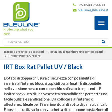
+39 0543 754430
bleuline@bleuline.it
Toggl
naviga
Protecting what you
care
Trappole erogatori e accessori
Postazioni di monitoraggio per topi e ratti
IRT Box Rat Pallet UV / Black
IRT Box Rat Pallet UV / Black
Dotato di doppia chiusura di sicurezza con possibilità di
inserire all’interno blocchi topicidi paraffinati. È disponibile
nella versione nera o con coperchio satinato trasparente. È
inoltre provvisto di una vaschetta removibile che permette una
facile pulizia e sanificazione. Da collocare all’interno o
all’esterno. Ideale per l’inserimento al di sotto di pallet/bancali.
È possibile utilizzarlo con vaschetta di colla come postazione di