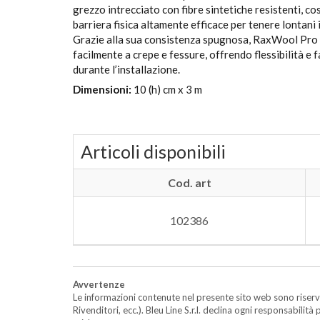
grezzo intrecciato con fibre sintetiche resistenti, co
barriera fisica altamente efficace per tenere lontani i
Grazie alla sua consistenza spugnosa, RaxWool Pro 
facilmente a crepe e fessure, offrendo flessibilità e f
durante l’installazione.
Dimensioni:
10 (h) cm x 3 m
Articoli disponibili
Cod. art
102386
Avvertenze
Le informazioni contenute nel presente sito web sono riserva
Rivenditori, ecc.). Bleu Line S.r.l. declina ogni responsabil