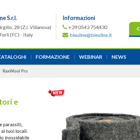
ne S.r.l.
Informazioni
irgilio, 28
(Z.I. Villanova)
+39 0543 754430
C
orlì (FC) - Italy
bleuline@bleuline.it
CATALOGHI
FORMAZIONE
WEBINAR
NEWS
RaxWool Pro
tori e
e parassiti,
i tuoi locali.
io inossidabile