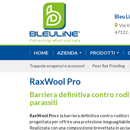
Bleu Li
Via V
47122, F
Protecting what you care
HOME
AZIENDA
PRODOTTI
...
...
Trappole erogatori e accessori
Pest Rat Proofing
RaxWool Pro
Barriera definitiva contro rodi
parassiti
RaxWool Pro
è la barriera definitiva contro roditori 
progettata per offrire una protezione ineguagliabile a
Realizzata con una composizione brevettata in accia