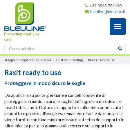
+39 0543 754430
bleuline@bleuline.it
Toggl
naviga
Protecting what you
care
Trappole erogatori e accessori
Pest Rat Proofing
Raxit ready to use
Raxit ready to use
Proteggere in modo sicuro le soglie
Da applicare su porte, persiane e cancelli consente di
proteggere in modo sicuro le soglie dall’ingresso di roditori e
insetti striscianti. Dotato di supporto in alluminio anodizzato il
prodotto è pronto all’uso, è estremamente facile da montare e
viene fornito con biadesivo prefissato sul retro del supporto in
alluminio. La parte in gomma può scorrere sul supporto in