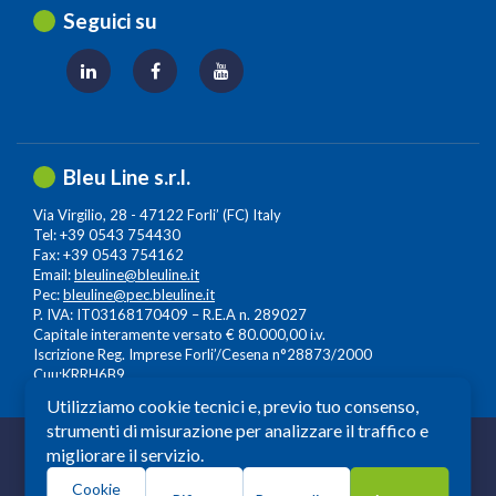
Seguici su
Bleu Line s.r.l.
Via Virgilio, 28 - 47122 Forli’ (FC) Italy
Tel: +39 0543 754430
Fax: +39 0543 754162
Email:
bleuline@bleuline.it
Pec:
bleuline@pec.bleuline.it
P. IVA: IT03168170409 – R.E.A n. 289027
Capitale interamente versato € 80.000,00 i.v.
Iscrizione Reg. Imprese Forli’/Cesena n°28873/2000
Cuu:KRRH6B9
Utilizziamo cookie tecnici e, previo tuo consenso,
strumenti di misurazione per analizzare il traffico e
© 2026 Copyright: Bleuline s.r.l. - All Rights Reserved
migliorare il servizio.
Società a Socio Unico soggetta alla Direzione e
Cookie
Coordinamento di
Leonardo Lifescience Group S.p.A.
,