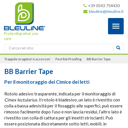
+39 0543 754430
bleuline@bleuline.it
Toggl
naviga
Protecting what you
care
Trappole erogatori e accessori
Pest Rat Proofing
BB Barrier Tape
BB Barrier Tape
Per il monitoraggio dei Cimice dei letti
Rotolo adesivo trasparente, indicata per il monitoraggio di
Cimex lectularius
. Il rotolo è biadesivo, un lato è rivestito con
colla a bassa adesività per il fissaggio alle superfici, può essere
rimosso facilmente dopo l’uso e non lascia residui, l’altro lato è
rivestito con colla di cattura per gli insetti striscianti. Può
essere posizionata discretamente sotto letti, mobili, in