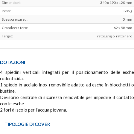
Dimensioni:
340 x 190 x 120 mm
Peso:
806 g
Spessore pareti:
5 mm
Grandezza foro:
62 x 58 mm
Target:
ratto grigio, ratto nero
DOTAZIONI
4 spiedini verticali integrati per il posizionamento delle esche
rodenticida.
1 spiedo in acciaio inox removibile adatto ad esche in blocchetti o
bustine.
Divisorio centrale di sicurezza removibile per impedire il contatto
con le esche.
2 fori di scolo per l’acqua piovana.
TIPOLOGIE DI COVER