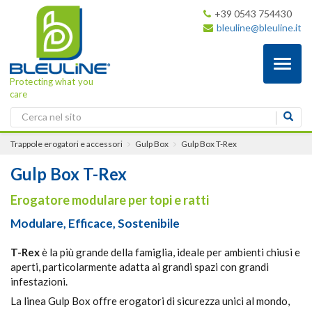
+39 0543 754430
bleuline@bleuline.it
Toggl
naviga
Protecting what you
care
Trappole erogatori e accessori
Gulp Box
Gulp Box T-Rex
Gulp Box T-Rex
Erogatore modulare per topi e ratti
Modulare, Efficace, Sostenibile
T-Rex
è la più grande della famiglia, ideale per ambienti chiusi e
aperti, particolarmente adatta ai grandi spazi con grandi
infestazioni.
La linea Gulp Box offre erogatori di sicurezza unici al mondo,