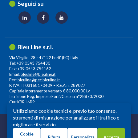
Seguici su
Bleu Line s.r.l.
Via Virgilio, 28 - 47122 Forli’ (FC) Italy
Tel: +39 0543 754430
Fax: +39 0543 754162
Email:
bleuline@bleuline.it
Pec:
bleuline@pec.bleuline.it
P. IVA: IT03168170409 – R.E.A n. 289027
Capitale interamente versato € 80.000,00 i.v.
Iscrizione Reg. Imprese Forli’/Cesena n°28873/2000
Cuu:KRRH6B9
Utilizziamo cookie tecnici e, previo tuo consenso,
strumenti di misurazione per analizzare il traffico e
© 2026 Copyright: Bleuline s.r.l. - All Rights Reserved
migliorare il servizio.
Società a Socio Unico soggetta alla Direzione e
Cookie
Coordinamento di
Leonardo Lifescience Group S.p.A.
,
Rifiuta
Personalizza
Accetta