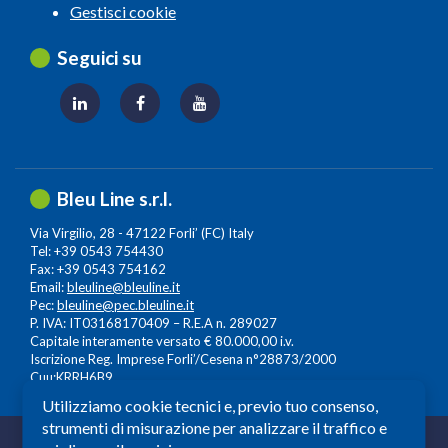
Gestisci cookie
Seguici su
Bleu Line s.r.l.
Via Virgilio, 28 - 47122 Forli’ (FC) Italy
Tel: +39 0543 754430
Fax: +39 0543 754162
Email:
bleuline@bleuline.it
Pec:
bleuline@pec.bleuline.it
P. IVA: IT03168170409 – R.E.A n. 289027
Capitale interamente versato € 80.000,00 i.v.
Iscrizione Reg. Imprese Forli’/Cesena n°28873/2000
Cuu:KRRH6B9
Utilizziamo cookie tecnici e, previo tuo consenso,
strumenti di misurazione per analizzare il traffico e
© 2026 Copyright: Bleuline s.r.l. - All Rights Reserved