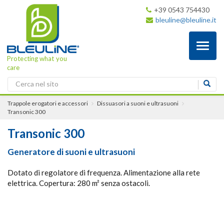
+39 0543 754430
bleuline@bleuline.it
Toggl
naviga
Protecting what you
care
Trappole erogatori e accessori
Dissuasori a suoni e ultrasuoni
Transonic 300
Transonic 300
Generatore di suoni e ultrasuoni
Dotato di regolatore di frequenza. Alimentazione alla rete
elettrica. Copertura: 280 m² senza ostacoli.