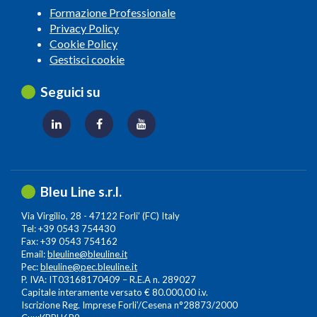
Formazione Professionale
Privacy Policy
Cookie Policy
Gestisci cookie
Seguici su
Bleu Line s.r.l.
Via Virgilio, 28 - 47122 Forli’ (FC) Italy
Tel: +39 0543 754430
Fax: +39 0543 754162
Email:
bleuline@bleuline.it
Pec:
bleuline@pec.bleuline.it
P. IVA: IT03168170409 – R.E.A n. 289027
Capitale interamente versato € 80.000,00 i.v.
Iscrizione Reg. Imprese Forli’/Cesena n°28873/2000