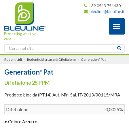
+39 0543 754430
bleuline@bleuline.it
Toggl
naviga
Protecting what you
care
Rodenticidi
Rodenticidi a base di Difetialone
Generation
Pat
®
Generation
Pat
®
Difetialone 25 PPM
Prodotto biocida (PT14) Aut. Min. Sal. IT/2013/00115/MRA
Difetialone
0,0025%
• Colore Azzurro