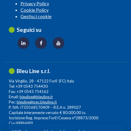
Privacy Policy
Cookie Policy
Gestisci cookie
Seguici su
Bleu Line s.r.l.
Via Virgilio, 28 - 47122 Forli’ (FC) Italy
Tel: +39 0543 754430
Fax: +39 0543 754162
Email:
bleuline@bleuline.it
Pec:
bleuline@pec.bleuline.it
P. IVA: IT03168170409 – R.E.A n. 289027
Capitale interamente versato € 80.000,00 i.v.
Iscrizione Reg. Imprese Forli’/Cesena n°28873/2000
Cuu:KRRH6B9