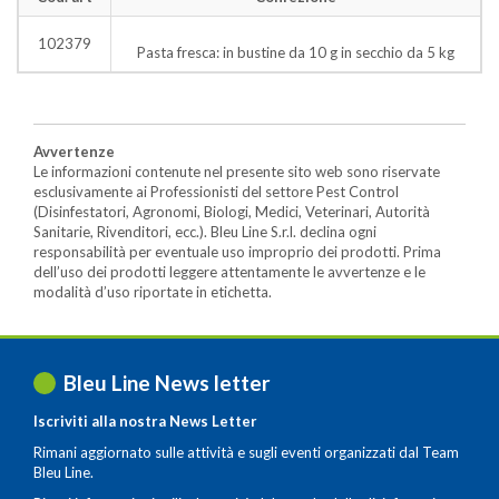
102379
Pasta fresca: in bustine da 10 g in secchio da 5 kg
Avvertenze
Le informazioni contenute nel presente sito web sono riservate
esclusivamente ai Professionisti del settore Pest Control
(Disinfestatori, Agronomi, Biologi, Medici, Veterinari, Autorità
Sanitarie, Rivenditori, ecc.). Bleu Line S.r.l. declina ogni
responsabilità per eventuale uso improprio dei prodotti. Prima
dell’uso dei prodotti leggere attentamente le avvertenze e le
modalità d’uso riportate in etichetta.
Bleu Line News letter
Iscriviti alla nostra News Letter
Rimani aggiornato sulle attività e sugli eventi organizzati dal Team
Bleu Line.