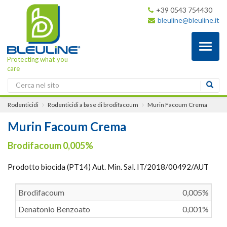
+39 0543 754430
bleuline@bleuline.it
Toggl
naviga
Protecting what you
care
Rodenticidi
Rodenticidi a base di brodifacoum
Murin Facoum Crema
Murin Facoum Crema
Brodifacoum 0,005%
Prodotto biocida (PT14) Aut. Min. Sal. IT/2018/00492/AUT
Brodifacoum
0,005%
Denatonio Benzoato
0,001%