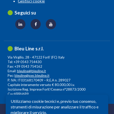
Gestisci cookie
Seguici su
Bleu Line s.r.l.
Via Virgilio, 28 - 47122 Forli’ (FC) Italy
Tel: +39 0543 754430
Fax: +39 0543 754162
Email:
bleuline@bleuline.it
Pec:
bleuline@pec.bleuline.it
P. IVA: IT03168170409 – R.E.A n. 289027
Capitale interamente versato € 80.000,00 i.v.
Iscrizione Reg. Imprese Forli’/Cesena n°28873/2000
Cuu:KRRH6B9
Utilizziamo cookie tecnici e, previo tuo consenso,
strumenti di misurazione per analizzare il traffico e
© 2026 Copyright: Bleuline s.r.l. - All Rights Reserved
migliorare il servizio.