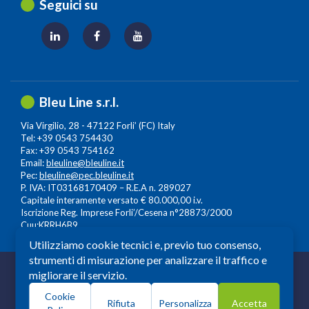
Seguici su
Bleu Line s.r.l.
Via Virgilio, 28 - 47122 Forli’ (FC) Italy
Tel: +39 0543 754430
Fax: +39 0543 754162
Email:
bleuline@bleuline.it
Pec:
bleuline@pec.bleuline.it
P. IVA: IT03168170409 – R.E.A n. 289027
Capitale interamente versato € 80.000,00 i.v.
Iscrizione Reg. Imprese Forli’/Cesena n°28873/2000
Cuu:KRRH6B9
Utilizziamo cookie tecnici e, previo tuo consenso,
strumenti di misurazione per analizzare il traffico e
© 2026 Copyright: Bleuline s.r.l. - All Rights Reserved
migliorare il servizio.
Società a Socio Unico soggetta alla Direzione e
Cookie
Coordinamento di
Leonardo Lifescience Group S.p.A.
,
Rifiuta
Personalizza
Accetta