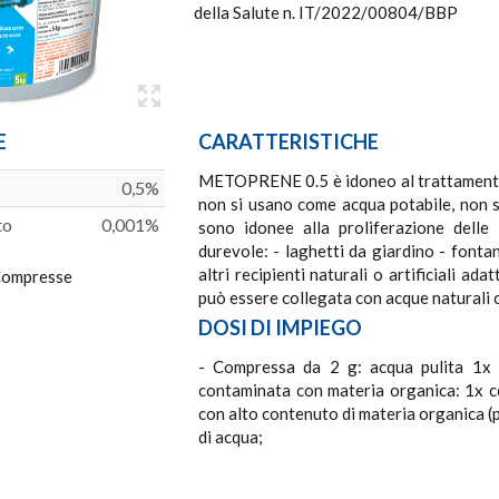
della Salute n. IT/2022/00804/BBP
E
CARATTERISTICHE
METOPRENE 0.5 è idoneo al trattamento d
0,5%
non si usano come acqua potabile, non s
to
0,001%
sono idonee alla proliferazione delle
durevole: - laghetti da giardino - fonta
altri recipienti naturali o artificiali ad
ompresse
può essere collegata con acque naturali o
DOSI DI IMPIEGO
- Compressa da 2 g: acqua pulita 1x 
contaminata con materia organica: 1x c
con alto contenuto di materia organica (p
di acqua;