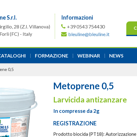
ne S.r.l.
Informazioni
irgilio, 28
(Z.I. Villanova)
+39 0543 754430
C
orlì (FC) - Italy
bleuline@bleuline.it
CATALOGHI
FORMAZIONE
WEBINAR
NEWS
ene 0,5
Metoprene 0,5
Larvicida antizanzare
In compresse da 2g
REGISTRAZIONE
Prodotto biocida (PT18): Autorizzazione