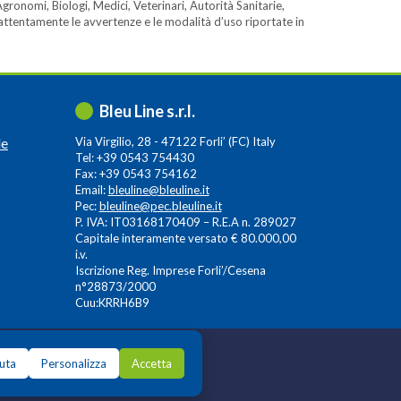
gronomi, Biologi, Medici, Veterinari, Autorità Sanitarie,
e attentamente le avvertenze e le modalità d’uso riportate in
Bleu Line s.r.l.
le
Via Virgilio, 28 - 47122 Forli’ (FC) Italy
Tel: +39 0543 754430
Fax: +39 0543 754162
Email:
bleuline@bleuline.it
Pec:
bleuline@pec.bleuline.it
P. IVA: IT03168170409 – R.E.A n. 289027
Capitale interamente versato € 80.000,00
i.v.
Iscrizione Reg. Imprese Forli’/Cesena
n°28873/2000
Cuu:KRRH6B9
iuta
Personalizza
Accetta
ence Group S.p.A.
,
64