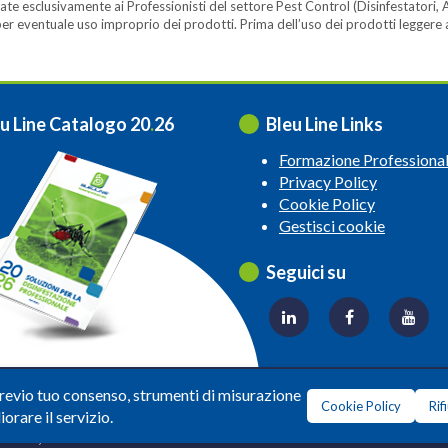
te esclusivamente ai Professionisti del settore Pest Control (Disinfestatori, A
ità per eventuale uso improprio dei prodotti. Prima dell’uso dei prodotti legger
u Line Catalogo 20
.
26
Bleu Line Links
Formazione Professiona
Privacy Policy
Cookie Policy
Gestisci cookie
Seguici su
© 2026 Copyright: Bleuline s.r.l. - All Rights Reserved
previo tuo consenso, strumenti di misurazione
Cookie Policy
Rif
ico soggetta alla Direzione e Coordinamento di
Leonardo Lifesci
iorare il servizio.
ilano, Amedeo d'Aosta n. 13 20129 Milano. P.iva - c.f.135599309