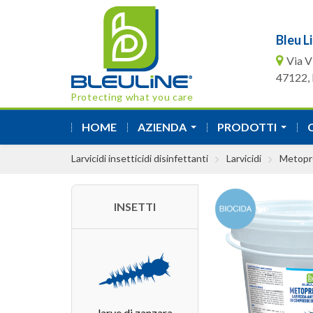
Bleu Li
Via V
47122, F
Protecting what you care
HOME
AZIENDA
PRODOTTI
...
...
Larvicidi insetticidi disinfettanti
Larvicidi
Metopr
INSETTI
larve di zanzara