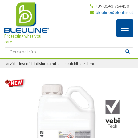
+39 0543 754430
bleuline@bleuline.it
Toggl
naviga
Protecting what you
care
Larvicidi insetticidi disinfettanti
Insetticidi
Zahmo