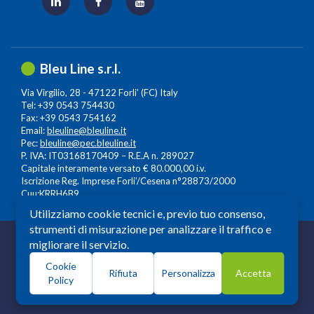
Bleu Line s.r.l.
Via Virgilio, 28 - 47122 Forli’ (FC) Italy
Tel: +39 0543 754430
Fax: +39 0543 754162
Email:
bleuline@bleuline.it
Pec:
bleuline@pec.bleuline.it
P. IVA: IT03168170409 – R.E.A n. 289027
Capitale interamente versato € 80.000,00 i.v.
Iscrizione Reg. Imprese Forli’/Cesena n°28873/2000
Cuu:KRRH6B9
Utilizziamo cookie tecnici e, previo tuo consenso,
strumenti di misurazione per analizzare il traffico e
© 2026 Copyright: Bleuline s.r.l. - All Rights Reserved
migliorare il servizio.
Società a Socio Unico soggetta alla Direzione e
Cookie
Coordinamento di
Leonardo Lifescience Group S.p.A.
,
Rifiuta
Personalizza
Accetta
Policy
Milano, Amedeo d'Aosta n. 13 20129 Milano. P.iva -
c.f.13559930964