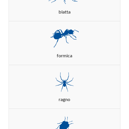
blatta
formica
ragno