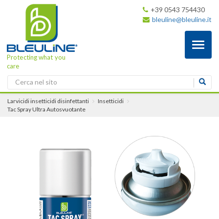
+39 0543 754430
bleuline@bleuline.it
Toggl
naviga
Protecting what you
care
Larvicidi insetticidi disinfettanti
Insetticidi
Tac Spray Ultra Autosvuotante