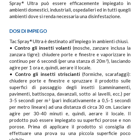
Spray
Ultra può essere efficacemente impiegato in
®
ambienti domestici, industriali, ospedalieri ed in tutti quegli
ambienti dove si renda necessaria una disinfestazione.
DOSI DI IMPIEGO
Tac Spray
Ultra è destinato all’impiego in ambienti chiusi.
®
•
Contro gli insetti volanti
(mosche, zanzare inclusa la
zanzara tigre): chiudere porte e finestre e vaporizzare in
continuo per 6 secondi (per una stanza di 20m
), lasciando
3
agire per 1 ora e, quindi, aerare il locale.
•
Contro gli insetti striscianti
(formiche, scarafaggi):
chiudere porte e finestre e spruzzare il prodotto sulle
superfici di passaggio degli insetti (camminamenti,
pavimenti, battiscopa, davanzali, sotto ai lavelli, ecc.) per
3-5 secondi per m
(pari indicativamente a 0,5-1 secondi
2
per metro lineare) ad una distanza di circa 30 cm. Lasciare
agire per 30-40 minuti e, quindi, aerare il locale. Il
prodotto può essere impiegato su superfici porose e non
porose. Prima di applicare il prodotto si consiglia di
effettuare una prova su una piccola superficie poco
visibile.