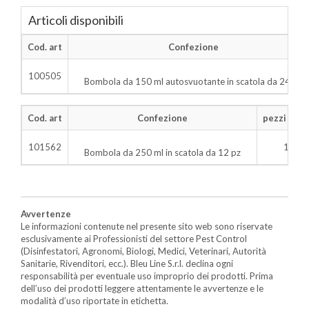
Articoli disponibili
Cod. art
Confezione
100505
Bombola da 150 ml autosvuotante in scatola da 24 pz
Cod. art
Confezione
pezzi x car
101562
12
Bombola da 250 ml in scatola da 12 pz
Avvertenze
Le informazioni contenute nel presente sito web sono riservate
esclusivamente ai Professionisti del settore Pest Control
(Disinfestatori, Agronomi, Biologi, Medici, Veterinari, Autorità
Sanitarie, Rivenditori, ecc.). Bleu Line S.r.l. declina ogni
responsabilità per eventuale uso improprio dei prodotti. Prima
dell’uso dei prodotti leggere attentamente le avvertenze e le
modalità d’uso riportate in etichetta.