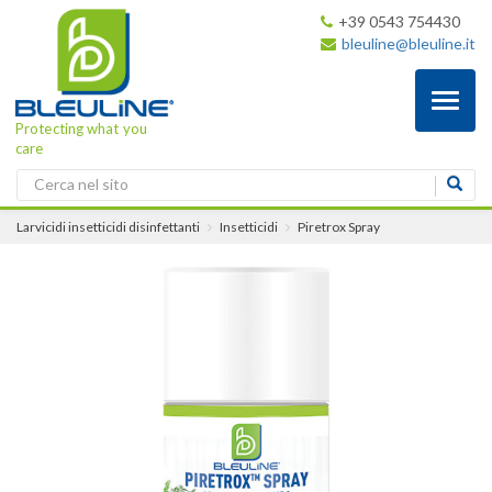
+39 0543 754430
bleuline@bleuline.it
Toggl
naviga
Protecting what you
care
Larvicidi insetticidi disinfettanti
Insetticidi
Piretrox Spray