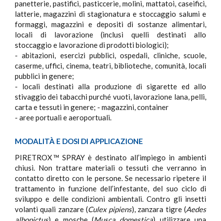
panetterie, pastifici, pasticcerie, molini, mattatoi, caseifici,
latterie, magazzini di stagionatura e stoccaggio salumi e
formaggi, magazzini e depositi di sostanze alimentari,
locali di lavorazione (inclusi quelli destinati allo
stoccaggio e lavorazione di prodotti biologici);
- abitazioni, esercizi pubblici, ospedali, cliniche, scuole,
caserme, uffici, cinema, teatri, biblioteche, comunità, locali
pubblici in genere;
- locali destinati alla produzione di sigarette ed allo
stivaggio dei tabacchi purché vuoti, lavorazione lana, pelli,
carta e tessuti in genere; - magazzini, container
- aree portuali e aeroportuali.
MODALITÀ E DOSI DI APPLICAZIONE
PIRETROX
SPRAY è destinato all’impiego in ambienti
TM
chiusi. Non trattare materiali o tessuti che verranno in
contatto diretto con le persone. Se necessario ripetere il
trattamento in funzione dell’infestante, del suo ciclo di
sviluppo e delle condizioni ambientali. Contro gli insetti
volanti quali zanzare (
Culex pipiens
), zanzara tigre (
Aedes
albopictus
) e mosche (
Musca domestica
) utilizzare una