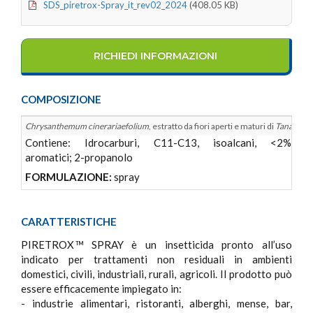
SDS_piretrox-Spray_it_rev02_2024
(408.05 KB)
RICHIEDI INFORMAZIONI
COMPOSIZIONE
Chrysanthemum cinerariaefolium
, estratto da fiori aperti e maturi di
Tanacetum
Contiene: Idrocarburi, C11-C13, isoalcani, <2%
aromatici; 2-propanolo
FORMULAZIONE:
spray
CARATTERISTICHE
PIRETROX
SPRAY è un insetticida pronto all’uso
TM
indicato per trattamenti non residuali in ambienti
domestici, civili, industriali, rurali, agricoli. Il prodotto può
essere efficacemente impiegato in:
- industrie alimentari, ristoranti, alberghi, mense, bar,