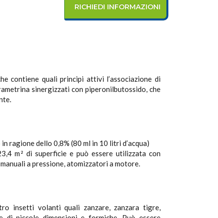
RICHIEDI INFORMAZIONI
e contiene quali principi attivi l’associazione di
trametrina sinergizzati con piperonilbutossido, che
nte.
n ragione dello 0,8% (80 ml in 10 litri d’acqua)
23,4 m
di superficie e può essere utilizzata con
2
 manuali a pressione, atomizzatori a motore.
ro insetti volanti quali zanzare, zanzara tigre,
te di piccole dimensioni e formiche. Può essere