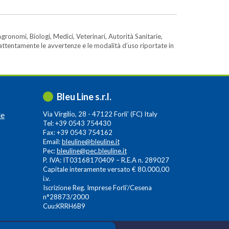
gronomi, Biologi, Medici, Veterinari, Autorità Sanitarie,
e attentamente le avvertenze e le modalità d’uso riportate in
Bleu Line s.r.l.
le
Via Virgilio, 28 - 47122 Forli’ (FC) Italy
Tel: +39 0543 754430
Fax: +39 0543 754162
Email:
bleuline@bleuline.it
Pec:
bleuline@pec.bleuline.it
P. IVA: IT03168170409 – R.E.A n. 289027
Capitale interamente versato € 80.000,00
i.v.
Iscrizione Reg. Imprese Forli’/Cesena
n°28873/2000
Cuu:KRRH6B9