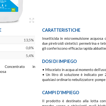
E
CARATTERISTICHE
Insetticida in microemulsione acquosa ch
13,5%
due piretroidi sintetici: permetrina e te
0,8%
gli conferiscono efficacia rapida abbatte
5,4%
DOSI DI IMPIEGO
oncentrato in
• Miscelato in acqua al momento dell’uso i
uosa
• Un litro di soluzione è indicato per 
qualsiasi ordinario nebulizzatore: pompe
CAMPI D'IMPIEGO
Il prodotto è destinato alla lotta cont
mosche, vespe e striscianti quali blat