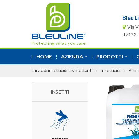
Bleu Li
Via V
47122, F
Protecting what you care
HOME
AZIENDA
PRODOTTI
...
...
Larvicidi insetticidi disinfettanti
Insetticidi
Perm
INSETTI
zanzara