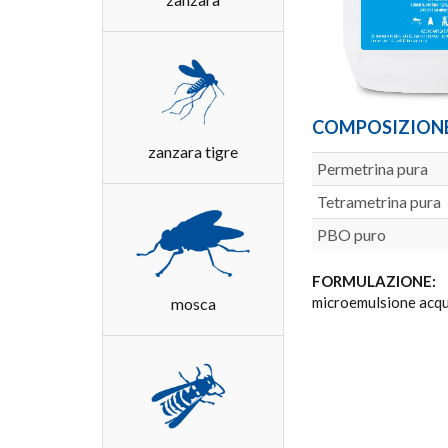
COMPOSIZION
zanzara tigre
Permetrina pura
Tetrametrina pura
PBO puro
FORMULAZIONE:
C
microemulsione acq
mosca