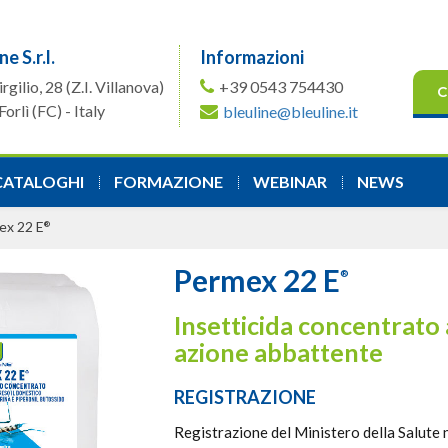
ne S.r.l.
Informazioni
irgilio, 28
(Z.I. Villanova)
+39 0543 754430
C
orlì (FC) - Italy
bleuline@bleuline.it
CATALOGHI
FORMAZIONE
WEBINAR
NEWS
ex 22 E
®
Permex 22 E
®
Insetticida concentrato
azione abbattente
REGISTRAZIONE
Registrazione del Ministero della Salute