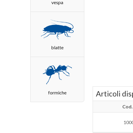
vespa
blatte
Articoli dis
formiche
Cod.
100