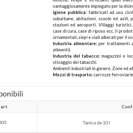
vantaggiosamente impiegato per la disinf
Igiene pubblica:
fabbricati ad uso civil
suburbane, abitazioni, scuole ed asili, 
stazioni ed aeroporti. Villaggi turistic
case di cura, case di riposo ecc. Il prodo
ornamentali, siepi e viali alberati per il s
Industria alimentare:
per trattamenti a
alimenti).
Industria del tabacco:
magazzini e loca
stivaggio dei tabacchi.
Ambienti industriali in genere. Zone ed a
Mezzi di trasporto:
carrozze ferroviarie,
ponibili
 art
Conf
005
Tanica da 10 l