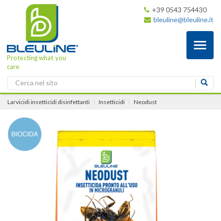
+39 0543 754430
bleuline@bleuline.it
Toggl
naviga
Protecting what you
care
Larvicidi insetticidi disinfettanti
Insetticidi
Neodust