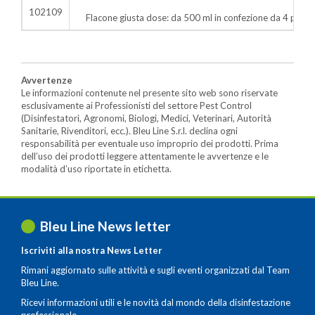
102109
Flacone giusta dose: da 500 ml in confezione da 4 pz.
Avvertenze
Le informazioni contenute nel presente sito web sono riservate
esclusivamente ai Professionisti del settore Pest Control
(Disinfestatori, Agronomi, Biologi, Medici, Veterinari, Autorità
Sanitarie, Rivenditori, ecc.). Bleu Line S.r.l. declina ogni
responsabilità per eventuale uso improprio dei prodotti. Prima
dell’uso dei prodotti leggere attentamente le avvertenze e le
modalità d’uso riportate in etichetta.
Bleu Line News letter
Iscriviti alla nostra News Letter
Rimani aggiornato sulle attività e sugli eventi organizzati dal Team
Bleu Line.
Ricevi informazioni utili e le novità dal mondo della disinfestazione
professionale.