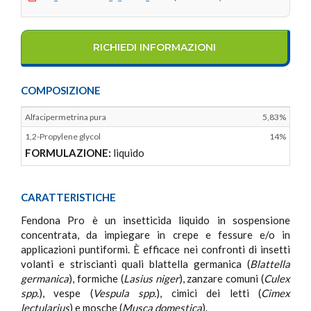
RICHIEDI INFORMAZIONI
COMPOSIZIONE
Alfacipermetrina pura
5,83%
1,2-Propylene glycol
14%
FORMULAZIONE:
liquido
CARATTERISTICHE
Fendona Pro è un insetticida liquido in sospensione
concentrata, da impiegare in crepe e fessure e/o in
applicazioni puntiformi. È efficace nei confronti di insetti
volanti e striscianti quali blattella germanica (
Blattella
germanica
), formiche (
Lasius niger
), zanzare comuni (
Culex
spp.
), vespe (
Vespula spp.
), cimici dei letti (
Cimex
lectularius
) e mosche (
Musca domestica
).