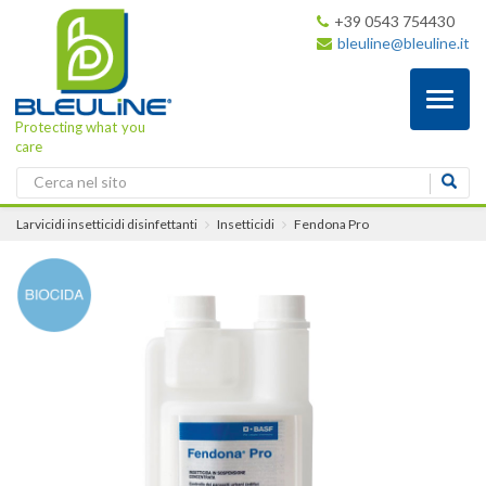
+39 0543 754430
bleuline@bleuline.it
Toggl
naviga
Protecting what you
care
Larvicidi insetticidi disinfettanti
Insetticidi
Fendona Pro