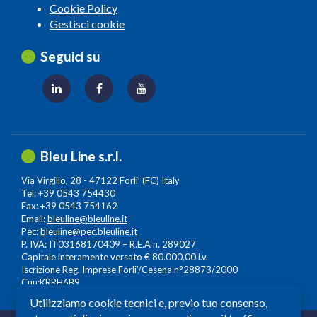
Cookie Policy
Gestisci cookie
Seguici su
Bleu Line s.r.l.
Via Virgilio, 28 - 47122 Forli’ (FC) Italy
Tel: +39 0543 754430
Fax: +39 0543 754162
Email:
bleuline@bleuline.it
Pec:
bleuline@pec.bleuline.it
P. IVA: IT03168170409 – R.E.A n. 289027
Capitale interamente versato € 80.000,00 i.v.
Iscrizione Reg. Imprese Forli’/Cesena n°28873/2000
Cuu:KRRH6B9
Utilizziamo cookie tecnici e, previo tuo consenso,