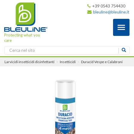
+39 0543 754430
bleuline@bleuline.it
Toggl
naviga
Protecting what you
care
Larvicidi insetticidi disinfettanti
Insetticidi
Duracid Vespe e Calabroni