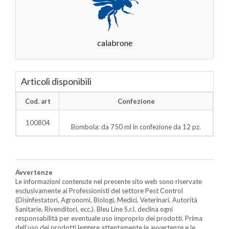
calabrone
Articoli disponibili
Cod. art
Confezione
100804
Bombola: da 750 ml in confezione da 12 pz.
Avvertenze
Le informazioni contenute nel presente sito web sono riservate
esclusivamente ai Professionisti del settore Pest Control
(Disinfestatori, Agronomi, Biologi, Medici, Veterinari, Autorità
Sanitarie, Rivenditori, ecc.). Bleu Line S.r.l. declina ogni
responsabilità per eventuale uso improprio dei prodotti. Prima
dell’uso dei prodotti leggere attentamente le avvertenze e le