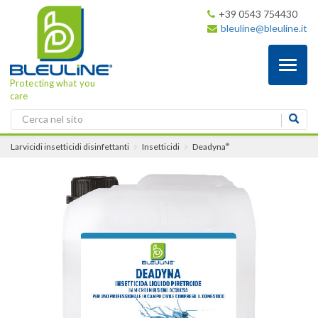
+39 0543 754430
bleuline@bleuline.it
Toggl
naviga
Protecting what you
care
Larvicidi insetticidi disinfettanti
Insetticidi
Deadyna
®