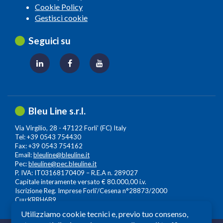
Cookie Policy
Gestisci cookie
Seguici su
Bleu Line s.r.l.
Via Virgilio, 28 - 47122 Forli’ (FC) Italy
Tel: +39 0543 754430
Fax: +39 0543 754162
Email:
bleuline@bleuline.it
Pec:
bleuline@pec.bleuline.it
P. IVA: IT03168170409 – R.E.A n. 289027
Capitale interamente versato € 80.000,00 i.v.
Iscrizione Reg. Imprese Forli’/Cesena n°28873/2000
Cuu:KRRH6B9
Utilizziamo cookie tecnici e, previo tuo consenso,