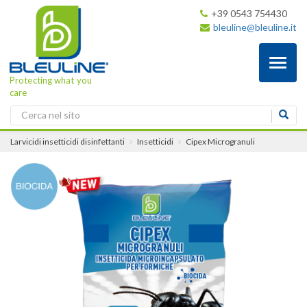
+39 0543 754430
bleuline@bleuline.it
Toggl
naviga
Protecting what you
care
Larvicidi insetticidi disinfettanti
Insetticidi
Cipex Microgranuli