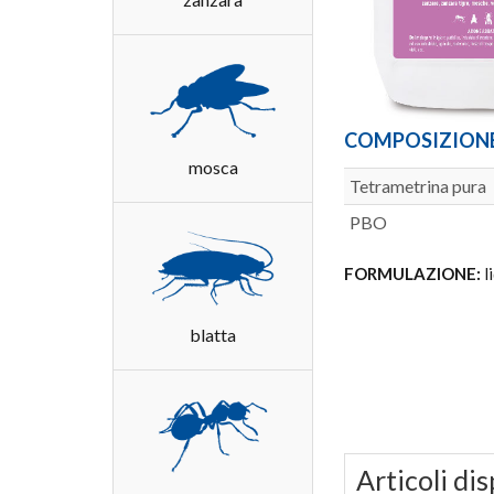
COMPOSIZION
mosca
Tetrametrina pura
PBO
FORMULAZIONE:
l
blatta
Articoli dis