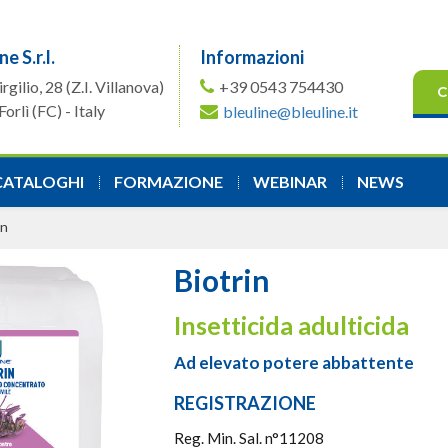
ne S.r.l.
Informazioni
irgilio, 28
(Z.I. Villanova)
+39 0543 754430
C
orlì (FC) - Italy
bleuline@bleuline.it
CATALOGHI
FORMAZIONE
WEBINAR
NEWS
in
Biotrin
Insetticida adulticida
Ad elevato potere abbattente
REGISTRAZIONE
Reg. Min. Sal. n°11208