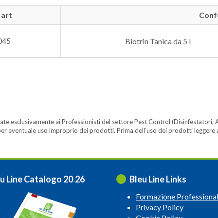
 art
Conf
045
Biotrin Tanica da 5 l
te esclusivamente ai Professionisti del settore Pest Control (Disinfestatori, A
ità per eventuale uso improprio dei prodotti. Prima dell’uso dei prodotti legger
u Line Catalogo 20
.
26
Bleu Line Links
Formazione Professiona
Privacy Policy
Cookie Policy