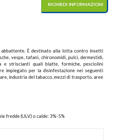
RICHIEDI INFORMAZIONI
 abbattente. È destinato alla lotta contro insetti
che, vespe, tafani, chironomidi, pulci, dermestidi,
a e striscianti quali blatte, formiche, pesciolini
ere impiegato per la disinfestazione nei seguenti
tare, industria del tabacco, mezzi di trasporto. aree
bie fredde (ULV) o calde: 3%-5%