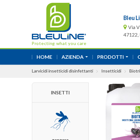
Bleu Li
Via V
47122, F
Protecting what you care
HOME
AZIENDA
PRODOTTI
...
...
Larvicidi insetticidi disinfettanti
Insetticidi
Biotr
INSETTI
zanzara