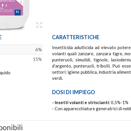
E
CARATTERISTICHE
Insetticida adulticida ad elevato potere
6%
volanti quali zanzare, zanzara tigre, mos
15%
punteruoli, simulidi, tignole, lasioderm
d’argento, punteruoli, tribolii. Può ess
settori: igiene pubblica, industria alimen
iquido
verdi.
DOSI DI IMPIEGO
- Insetti volanti e striscianti:
0,5%-1%
- Con apparecchiature generatrici di neb
ponibili