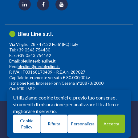
Bleu Line s.r.l.
Via Virgilio, 28 - 47122 Forli’ (FC) Italy
Tel: +39 0543 754430
Fax: +39 0543 754162
Email:
bleuline@bleuline.it
Pec:
bleuline@pec.bleuline.it
P. IVA: IT03168170409 – R.E.A n. 289027
Capitale interamente versato € 80.000,00 i.v.
Iscrizione Reg. Imprese Forli’/Cesena n°28873/2000
Cuu:KRRH6B9
Utilizziamo cookie tecnici e, previo tuo consenso,
strumenti di misurazione per analizzare il traffico e
© 2026 Copyright: Bleuline s.r.l. - All Rights Reserved
migliorare il servizio.
Società a Socio Unico soggetta alla Direzione e
Cookie
Coordinamento di
Leonardo Lifescience Group S.p.A.
,
Rifiuta
Personalizza
Accetta
Policy
Milano, Amedeo d'Aosta n. 13 20129 Milano. P.iva -
c.f.13559930964