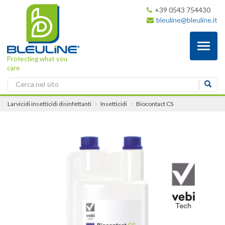
+39 0543 754430
bleuline@bleuline.it
Toggl
naviga
Protecting what you
care
Larvicidi insetticidi disinfettanti
Insetticidi
Biocontact CS