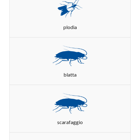
plodia
blatta
scarafaggio