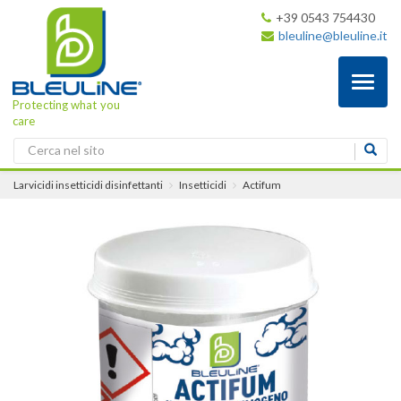
+39 0543 754430
bleuline@bleuline.it
Toggl
naviga
Protecting what you
care
Larvicidi insetticidi disinfettanti
Insetticidi
Actifum