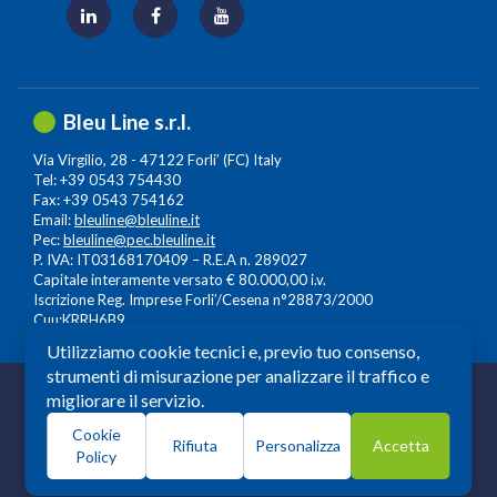
Bleu Line s.r.l.
Via Virgilio, 28 - 47122 Forli’ (FC) Italy
Tel: +39 0543 754430
Fax: +39 0543 754162
Email:
bleuline@bleuline.it
Pec:
bleuline@pec.bleuline.it
P. IVA: IT03168170409 – R.E.A n. 289027
Capitale interamente versato € 80.000,00 i.v.
Iscrizione Reg. Imprese Forli’/Cesena n°28873/2000
Cuu:KRRH6B9
Utilizziamo cookie tecnici e, previo tuo consenso,
strumenti di misurazione per analizzare il traffico e
© 2026 Copyright: Bleuline s.r.l. - All Rights Reserved
migliorare il servizio.
Società a Socio Unico soggetta alla Direzione e
Cookie
Coordinamento di
Leonardo Lifescience Group S.p.A.
,
Rifiuta
Personalizza
Accetta
Policy
Milano, Amedeo d'Aosta n. 13 20129 Milano. P.iva -
c.f.13559930964