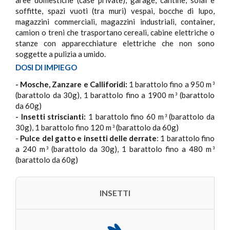
soffitte, spazi vuoti (tra muri) vespai, bocche di lupo,
magazzini commerciali, magazzini industriali, container,
camion o treni che trasportano cereali, cabine elettriche o
stanze con apparecchiature elettriche che non sono
soggette a pulizia a umido.
DOSI DI IMPIEGO
- Mosche, Zanzare e Calliforidi:
1 barattolo fino a 950 m
3
(barattolo da 30g), 1 barattolo fino a 1900 m
(barattolo
3
da 60g)
- Insetti striscianti:
1 barattolo fino 60 m
(barattolo da
3
30g), 1 barattolo fino 120 m
(barattolo da 60g)
3
-
Pulce del gatto e insetti delle derrate
: 1 barattolo fino
a 240 m
(barattolo da 30g), 1 barattolo fino a 480 m
3
3
(barattolo da 60g)
INSETTI