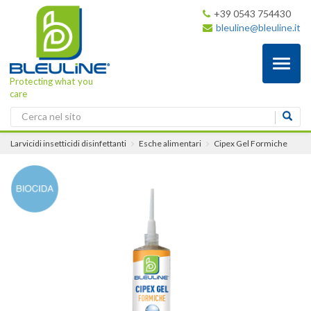
+39 0543 754430
bleuline@bleuline.it
Toggl
naviga
Protecting what you
care
Larvicidi insetticidi disinfettanti
Esche alimentari
Cipex Gel Formiche