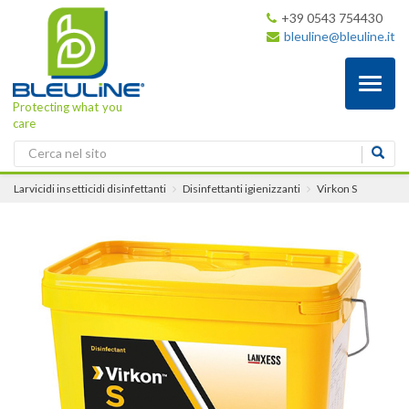
+39 0543 754430
bleuline@bleuline.it
Toggl
naviga
Protecting what you
care
Larvicidi insetticidi disinfettanti
Disinfettanti igienizzanti
Virkon S