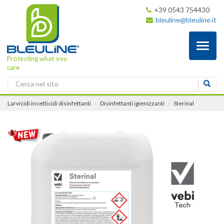
+39 0543 754430
bleuline@bleuline.it
Toggl
naviga
Protecting what you
care
Larvicidi insetticidi disinfettanti
Disinfettanti igienizzanti
Sterinal