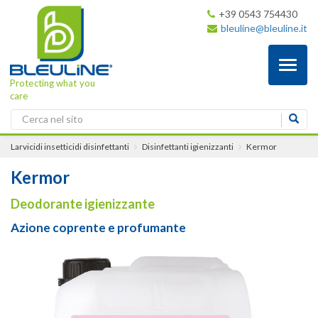
+39 0543 754430
bleuline@bleuline.it
Toggl
naviga
Protecting what you
care
Larvicidi insetticidi disinfettanti
Disinfettanti igienizzanti
Kermor
Kermor
Deodorante igienizzante
Azione coprente e profumante