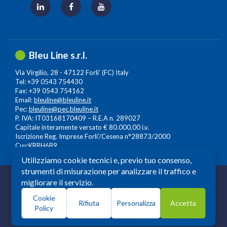
Bleu Line s.r.l.
Via Virgilio, 28 - 47122 Forli’ (FC) Italy
Tel: +39 0543 754430
Fax: +39 0543 754162
Email:
bleuline@bleuline.it
Pec:
bleuline@pec.bleuline.it
P. IVA: IT03168170409 – R.E.A n. 289027
Capitale interamente versato € 80.000,00 i.v.
Iscrizione Reg. Imprese Forli’/Cesena n°28873/2000
Cuu:KRRH6B9
Utilizziamo cookie tecnici e, previo tuo consenso,
strumenti di misurazione per analizzare il traffico e
© 2026 Copyright: Bleuline s.r.l. - All Rights Reserved
migliorare il servizio.
Società a Socio Unico soggetta alla Direzione e
Cookie
Coordinamento di
Leonardo Lifescience Group S.p.A.
,
Rifiuta
Personalizza
Accetta
Policy
Milano, Amedeo d'Aosta n. 13 20129 Milano. P.iva -
c.f.13559930964