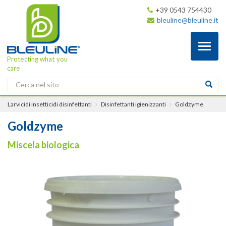
+39 0543 754430
bleuline@bleuline.it
Toggl
naviga
Protecting what you
care
Larvicidi insetticidi disinfettanti
Disinfettanti igienizzanti
Goldzyme
Goldzyme
Miscela biologica