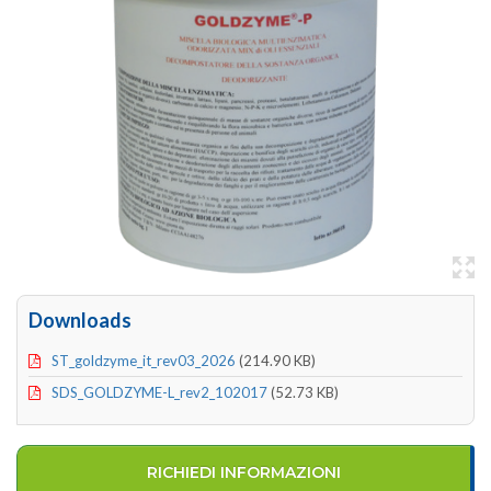
Downloads
ST_goldzyme_it_rev03_2026
(214.90 KB)
SDS_GOLDZYME-L_rev2_102017
(52.73 KB)
RICHIEDI INFORMAZIONI