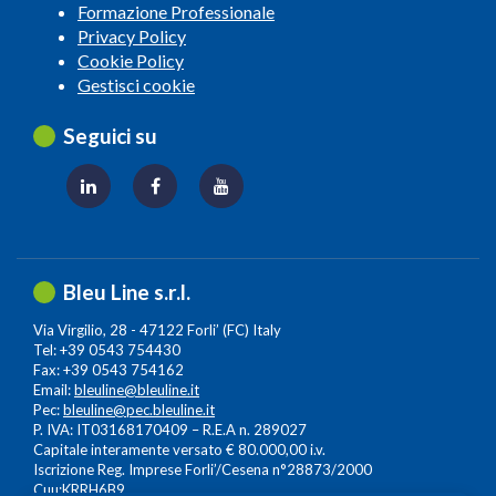
Formazione Professionale
Privacy Policy
Cookie Policy
Gestisci cookie
Seguici su
Bleu Line s.r.l.
Via Virgilio, 28 - 47122 Forli’ (FC) Italy
Tel: +39 0543 754430
Fax: +39 0543 754162
Email:
bleuline@bleuline.it
Pec:
bleuline@pec.bleuline.it
P. IVA: IT03168170409 – R.E.A n. 289027
Capitale interamente versato € 80.000,00 i.v.
Iscrizione Reg. Imprese Forli’/Cesena n°28873/2000
Cuu:KRRH6B9