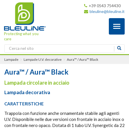
+39 0543 754430
bleuline@bleuline.it
Toggl
naviga
Protecting what you
care
Lampade
Lampade U.V. decorative
Aura™ / Aura™ Black
Aura™ / Aura™ Black
Lampada circolare in acciaio
Lampada decorativa
CARATTERISTICHE
Trappola con funzione anche ornamentale stabile agli agenti
U.V. Disponibile nelle due versioni con frontale in acciaio inox o
con frontale nero opaco. Dotata di 1 tubo U.V. Synergetic da 22