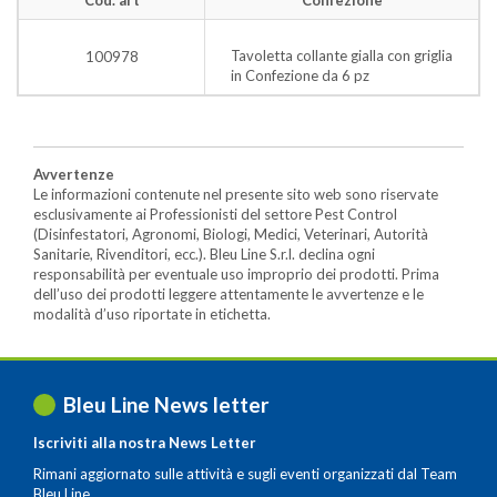
Tavoletta collante gialla con griglia
100978
in Confezione da 6 pz
Avvertenze
Le informazioni contenute nel presente sito web sono riservate
esclusivamente ai Professionisti del settore Pest Control
(Disinfestatori, Agronomi, Biologi, Medici, Veterinari, Autorità
Sanitarie, Rivenditori, ecc.). Bleu Line S.r.l. declina ogni
responsabilità per eventuale uso improprio dei prodotti. Prima
dell’uso dei prodotti leggere attentamente le avvertenze e le
modalità d’uso riportate in etichetta.
Bleu Line News letter
Iscriviti alla nostra News Letter
Rimani aggiornato sulle attività e sugli eventi organizzati dal Team
Bleu Line.