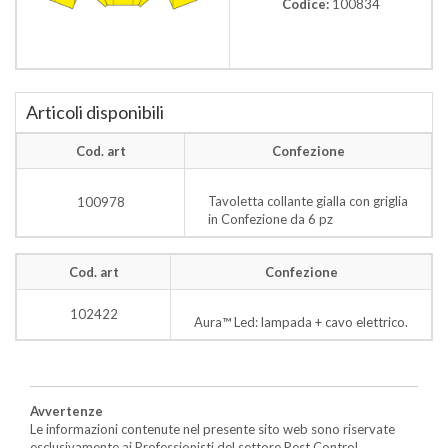
Codice:
100834
Articoli disponibili
Cod. art
Confezione
Tavoletta collante gialla con griglia
100978
in Confezione da 6 pz
Cod. art
Confezione
102422
Aura™ Led: lampada + cavo elettrico.
Avvertenze
Le informazioni contenute nel presente sito web sono riservate
esclusivamente ai Professionisti del settore Pest Control