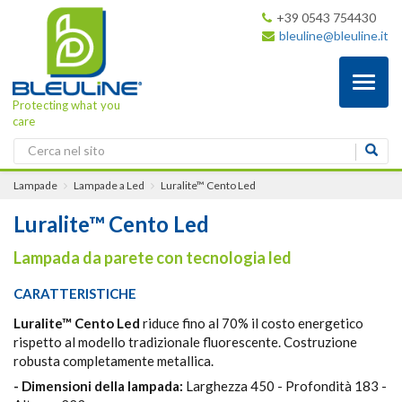
+39 0543 754430
bleuline@bleuline.it
Toggl
naviga
Protecting what you
care
Lampade
Lampade a Led
Luralite™ Cento Led
Luralite™ Cento Led
Lampada da parete con tecnologia led
CARATTERISTICHE
Luralite™ Cento Led
riduce fino al 70% il costo energetico
rispetto al modello tradizionale fluorescente. Costruzione
robusta completamente metallica.
- Dimensioni della lampada:
Larghezza 450 - Profondità 183 -