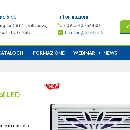
ne S.r.l.
Informazioni
irgilio, 28
(Z.I. Villanova)
+39 0543 754430
C
orlì (FC) - Italy
bleuline@bleuline.it
CATALOGHI
FORMAZIONE
WEBINAR
NEWS
bi LED
o e il controllo