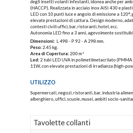
degli insetti volanti infestanti, idonea anche per amb
(HACCP). Realizzata in acciaio inox AISI 430 e plasti
LED con 10 punti luce e angolo di emissione a 120°,
elevate prestazioni di cattura. Design moderno, ada
contesti civili uffici, bar, ristoranti, hotel, ecc.
Autonomia LED fino a 3 anni, agevolmente sostituibil
Dimensioni:
L 498 - P 92 - A 298 mm.
Peso:
2.45 kg.
Area di Copertura:
200 m
2
Led:
2 tubi LED UVA in polimetilmetacrilato (PMMA 
11W, con elevate prestazioni di irradianza (high-pow
UTILIZZO
Supermercati, negozi, ristoranti, bar, industria alime
alberghiero, uffici, scuole, musei, ambiti socio-sanitar
Tavolette collanti