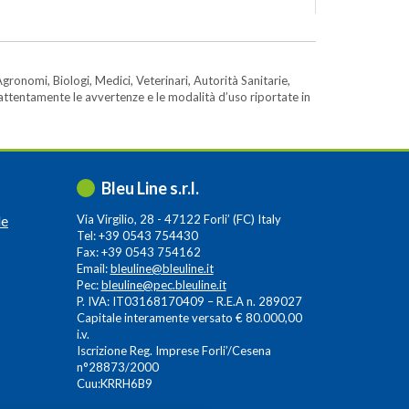
gronomi, Biologi, Medici, Veterinari, Autorità Sanitarie,
e attentamente le avvertenze e le modalità d’uso riportate in
Bleu Line s.r.l.
le
Via Virgilio, 28 - 47122 Forli’ (FC) Italy
Tel: +39 0543 754430
Fax: +39 0543 754162
Email:
bleuline@bleuline.it
Pec:
bleuline@pec.bleuline.it
P. IVA: IT03168170409 – R.E.A n. 289027
Capitale interamente versato € 80.000,00
i.v.
Iscrizione Reg. Imprese Forli’/Cesena
n°28873/2000
Cuu:KRRH6B9