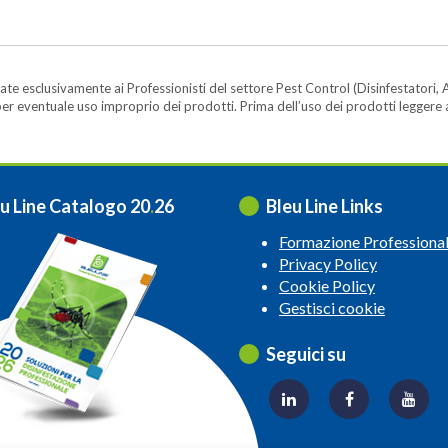
te esclusivamente ai Professionisti del settore Pest Control (Disinfestatori, A
ità per eventuale uso improprio dei prodotti. Prima dell’uso dei prodotti legger
u Line Catalogo 20
.
26
Bleu Line Links
Formazione Professiona
Privacy Policy
Cookie Policy
Gestisci cookie
Seguici su