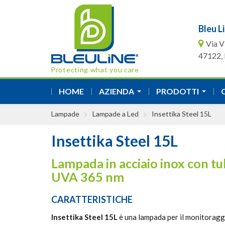
Bleu Li
Via V
47122, F
Protecting what you care
HOME
AZIENDA
PRODOTTI
...
...
Lampade
Lampade a Led
Insettika Steel 15L
Insettika Steel 15L
Lampada in acciaio inox con tu
UVA 365 nm
CARATTERISTICHE
Insettika Steel 15L
è una lampada per il monitoraggi