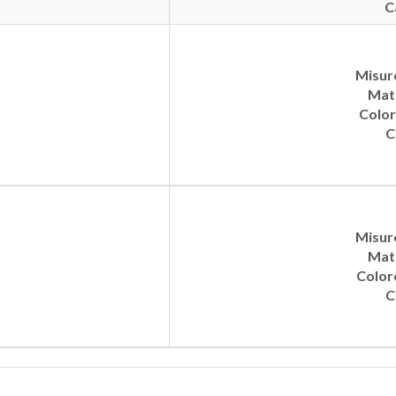
C
Misur
Mate
Color
C
Misur
Mate
Color
C