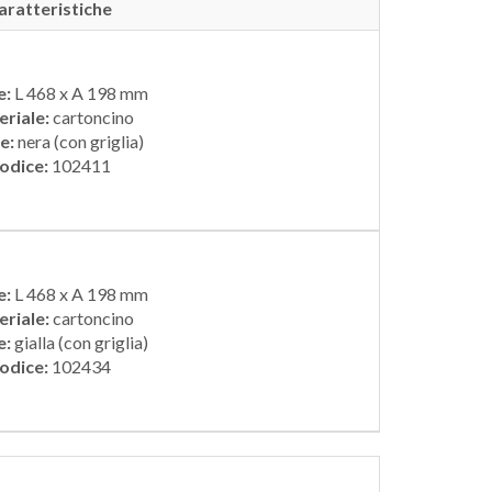
aratteristiche
e:
L 468 x A 198 mm
riale:
cartoncino
e:
nera (con griglia)
odice:
102411
e:
L 468 x A 198 mm
riale:
cartoncino
e:
gialla (con griglia)
odice:
102434